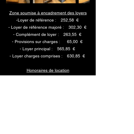
Zone soumise à encadrement des loyers
-Loyer de référence : 252,58 €
- Loyer de référence majoré : 302,30 €
- Complément de loyer : 263,55 €
- Provisions sur charges : 65,00 €
- Loyer principal : 565,85 €
- Loyer charges comprises : 630,85 €
Honoraires de location
*Barème d'honoraires consultable sur
le site
Coloc33.fr
- Visite, constitution dossier, rédaction du bail :
291,00 €
- États des lieux entrée & sortie : 87,00 €
- Total honoraires : 378,00 €
Dépôt de garantie 565,00 €