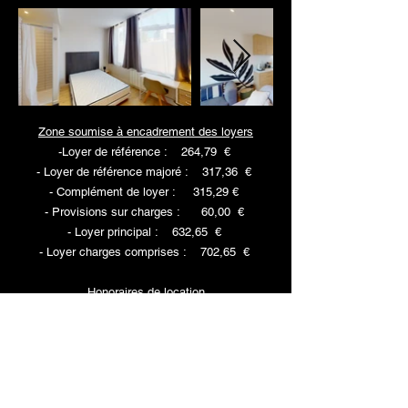
Zone soumise à encadrement des loyers
-Loyer de référence : 264,79 €
- Loyer de référence majoré : 317,36 €
- Complément de loyer : 315,29 €
- Provisions sur charges : 60,00 €
- Loyer principal : 632,65 €
- Loyer charges comprises : 702,65 €
Honoraires de location
*Barème d'honoraires consultable sur le site
Coloc33.fr
- Visite, constitution dossier, rédaction du bail :
294,00 €
- États des lieux entrée & sortie : 88,00 €