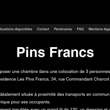
locations disponibles
Contact
Partenaires
FAQ
Mentions léga
Pins Francs
roposer une chambre dans une colocation de 3 personn
a Résidence Les Pins Francs, 34, rue Commandant Charco
idéalement située à proximité des transports en commun 
mique pour ses occupants.
ement meublée avec un grand lit de 120, un dressing et u