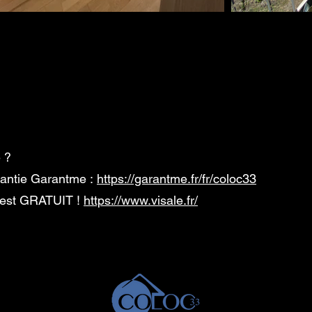
 ?
arantie Garantme :
https://garantme.fr/fr/coloc33
c'est GRATUIT !
https://www.visale.fr/